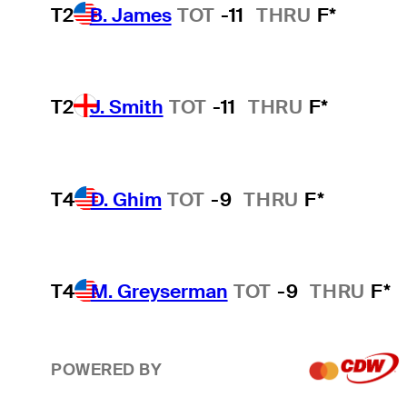
T2
B. James
TOT
-11
THRU
F*
T2
J. Smith
TOT
-11
THRU
F*
T4
D. Ghim
TOT
-9
THRU
F*
T4
M. Greyserman
TOT
-9
THRU
F*
POWERED BY