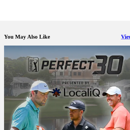
You May Also Like
Vie
Righ
DP World Tour、R＆A、PGA TOURがグローバルアマチュ
イを発足
Latest
DP 월드 투어, 영국왕립골프협회(The R&A), PGA 투어, 세계
추어 골프 선수들을 위한 글로벌 아마추어 패스웨이 출범
Latest
Perfect 30: Make your picks for FedExCup Playoffs
Presented by
Latest