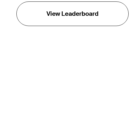
View Leaderboard
THE TOUR
About
Careers
TPC Network
Contact
TOURCAST
Impact
Partnerships
Marketing Partners