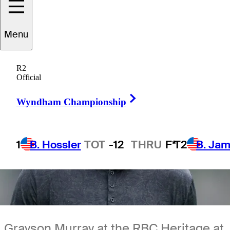
Menu
R2
Official
Right Arrow
Wyndham Championship
1
B. Hossler
TOT
-12
THRU
F*
T2
B. Ja
Grayson Murray at the RBC Heritage at