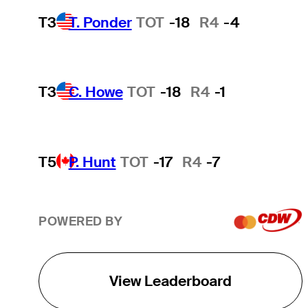
T3
T. Ponder
TOT
-18
R4
-4
T3
C. Howe
TOT
-18
R4
-1
T5
P. Hunt
TOT
-17
R4
-7
POWERED BY
View Leaderboard