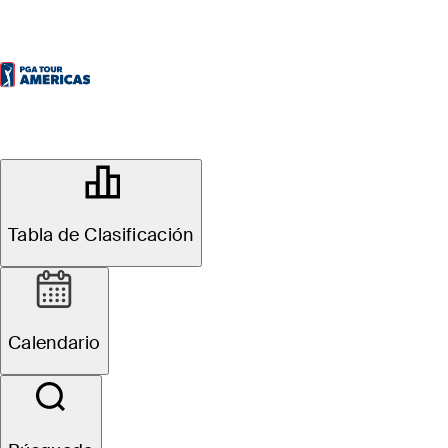
OFFICIAL
Diners Club Peru Open
Tabla de Clasificación
LOS INKAS GOLF CLUB
69°F
TIEMPO POR
Calendario
PGA TOUR Americas