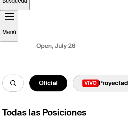
Búsqueda
Points List
Menú
Through the Osprey Valley
Open, July 26
Oficial
Proyectad
VIVO
Todas las Posiciones