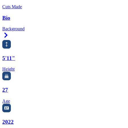
Cuts Made
Bio
Background
Right Arrow
5'11"
Height
27
Age
2022