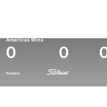
País
Profesional
Lug
Edad
desde
nac
United States
27
2022
Lak
PGA TOUR
Wins (2026)
Top
Americas Wins
0
0
Partners