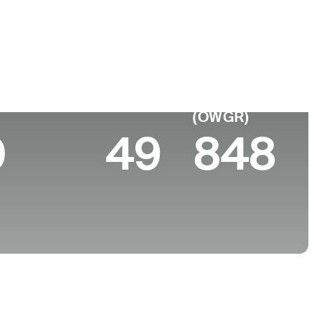
ar de
Universidad
imiento
University of Wisconsin
ewood, CO
 10 (2026)
World Rank
(OWGR)
0
49
848