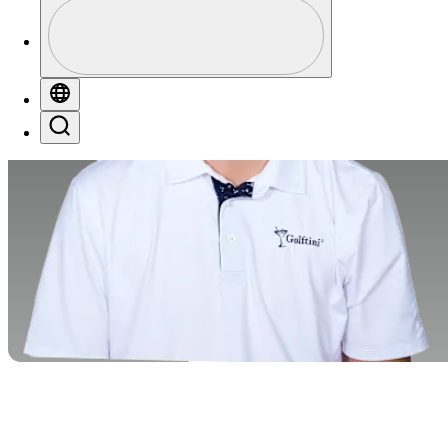
Perfil
Profile / PGA Tour Pass Logo
Globe
Search