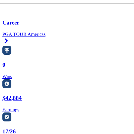
Career
PGA TOUR Americas
Right Arrow
0
Wins
$42,884
Earnings
17/26