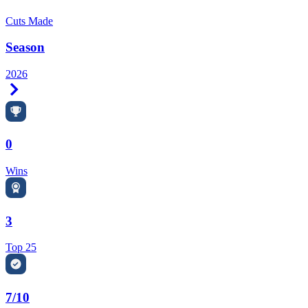
Cuts Made
Season
2026
Right Arrow
0
Wins
3
Top 25
7/10