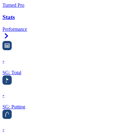
Turned Pro
Stats
Performance
Right Arrow
-
SG: Total
-
SG: Putting
-