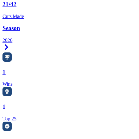
21/42
Cuts Made
Season
2026
Right Arrow
1
Wins
1
Top 25