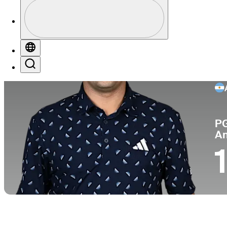
Perfil
Profile / PGA Tour Pass Logo
Globe
Search
Pa
P
A
1