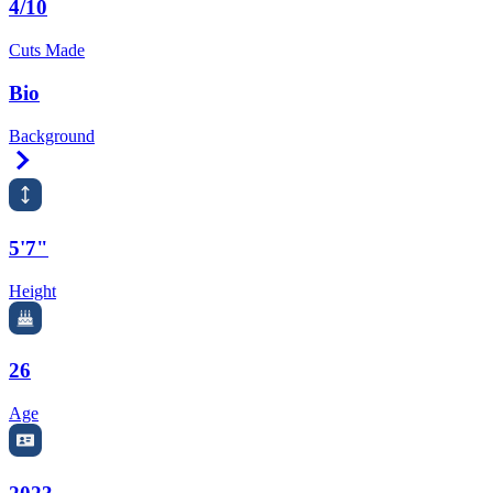
4/10
Cuts Made
Bio
Background
Right Arrow
5'7"
Height
26
Age