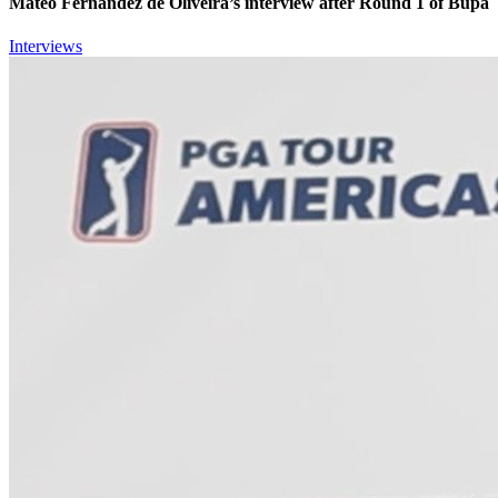
Mateo Fernandez de Oliveira’s interview after Round 1 of Bupa
Interviews