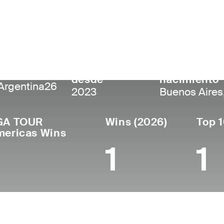
Oliveira
ís
Profesional
Lugar de
Edad
desde
nacimiento
Argentina
26
2023
Buenos Aires
GA TOUR
Wins (2026)
Top 1
mericas Wins
1
1