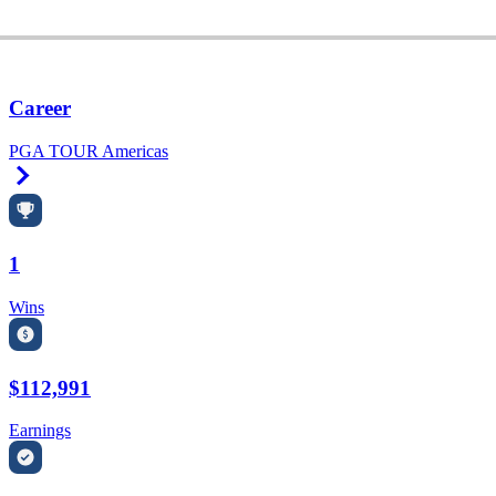
Career
PGA TOUR Americas
Right Arrow
1
Wins
$112,991
Earnings