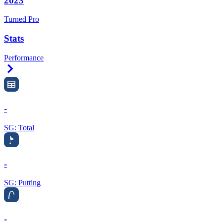
2023
Turned Pro
Stats
Performance
Right Arrow
-
SG: Total
-
SG: Putting
-