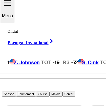
Menú
Noboru
Sugai
Oficial
Right Arrow
Portugal Invitational
JAPAN
1
Z. Johnson
TOT
-19
R3
-7
2
S. Cink
T
Season
Tournament
Course
Majors
Career