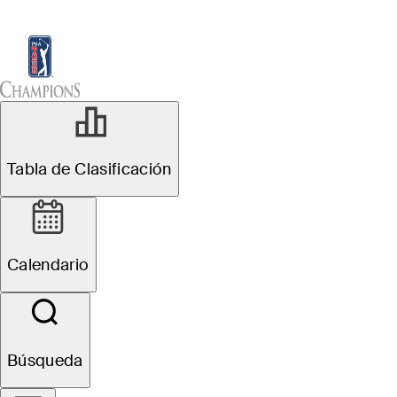
Tabla de Clasificación
Ver
Noticias
Sch
Tabla de Clasificación
Calendario
Búsqueda