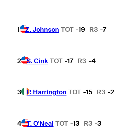
1
Z. Johnson
TOT
-19
R3
-7
2
S. Cink
TOT
-17
R3
-4
3
P. Harrington
TOT
-15
R3
-2
4
T. O'Neal
TOT
-13
R3
-3