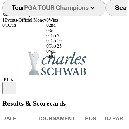
Tour
PGA TOUR Champions
Sea
Starts
Earnings
Finishes
1
Events
-
Official Money
0
Wins
0/1
Cuts
0
2nd
0
3rd
0
Top 5
0
Top 10
0
Top 25
0
WD
0
DQ
-
PTS: -
Information
Results & Scorecards
DATE
TOURNAMENT
POS
TO PAR