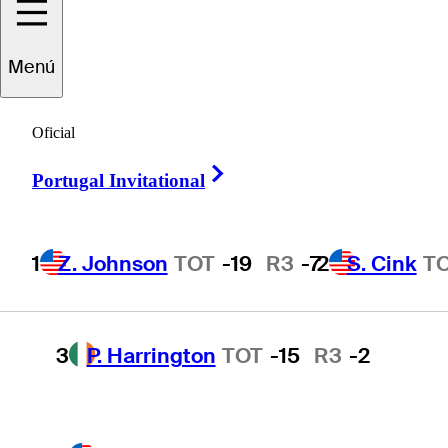
Portugal Invitational
Menú
Oficial
1
Z. Johnson
TOT
-19
R3
-7
Right Arrow
Portugal Invitational
2
S. Cink
TOT
-17
R3
-4
1
Z. Johnson
TOT
-19
R3
-7
2
S. Cink
T
3
P. Harrington
TOT
-15
R3
-2