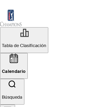
Tabla de Clasificación
Ver
Noticias
Sch
Calendario
Tabla de Clasificación
Calendario
Búsqueda
Oficial