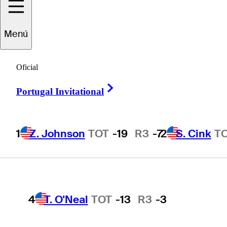
Jugadores
Activo
País
To
Menú
1
Z. Johnson
TOT
-19
R3
-7
n resultados para .
Oficial
Right Arrow
Portugal Invitational
2
S. Cink
TOT
-17
R3
-4
1
Z. Johnson
TOT
-19
R3
-7
2
S. Cink
T
3
P. Harrington
TOT
-15
R3
-2
4
T. O'Neal
TOT
-13
R3
-3