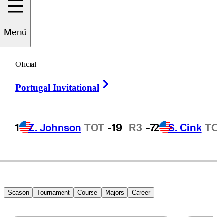
Menú
Noboru
Sugai
Oficial
Right Arrow
Portugal Invitational
JAPAN
1
Z. Johnson
TOT
-19
R3
-7
2
S. Cink
T
Season
Tournament
Course
Majors
Career