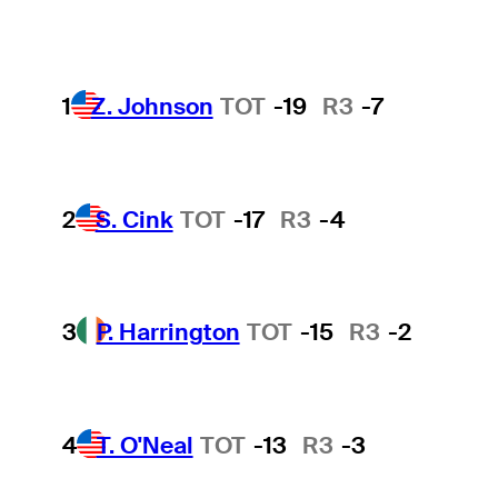
1
Z. Johnson
TOT
-19
R3
-7
2
S. Cink
TOT
-17
R3
-4
3
P. Harrington
TOT
-15
R3
-2
4
T. O'Neal
TOT
-13
R3
-3