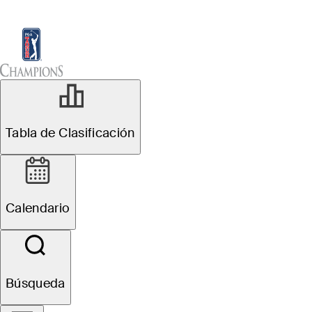
Tabla de Clasificación
Ver
Noticias
Sch
Tabla de Clasificación
Calendario
Búsqueda