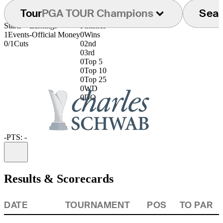
Tour
PGA TOUR Champions
Sea
Starts
Earnings
Finishes
1
Events
-
Official Money
0
Wins
0/1
Cuts
0
2nd
0
3rd
0
Top 5
0
Top 10
0
Top 25
0
WD
0
DQ
-
PTS: -
Information
Results & Scorecards
DATE
TOURNAMENT
POS
TO PAR