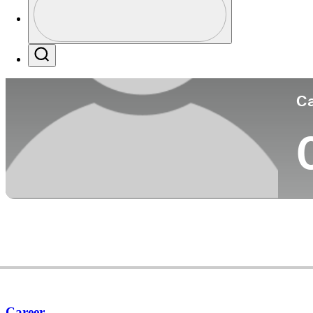
Pa
Profile / PGA Tour Pass Logo
Search
Ca
Career