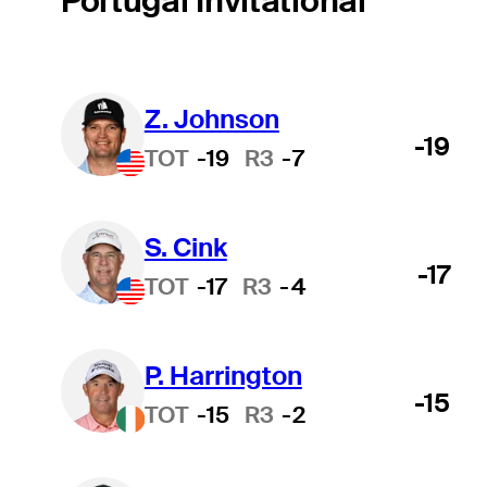
Portugal Invitational
Z. Johnson
-19
TOT
-19
R3
-7
S. Cink
-17
TOT
-17
R3
-4
P. Harrington
-15
TOT
-15
R3
-2