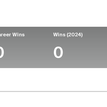
ís
Profesional
Lugar de
Edad
desde
nacimiento
England
62
-
-
reer Wins
Wins (2024)
0
0