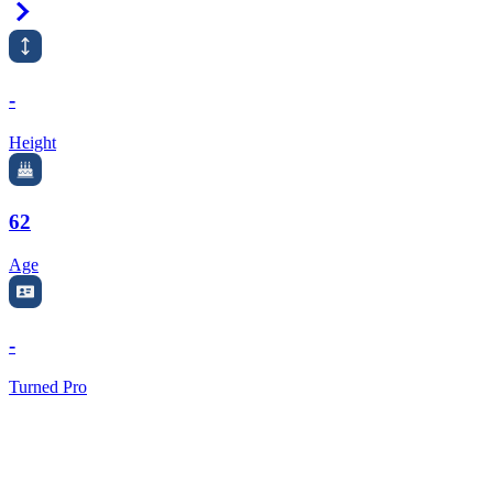
Right Arrow
-
Height
62
Age
-
Turned Pro