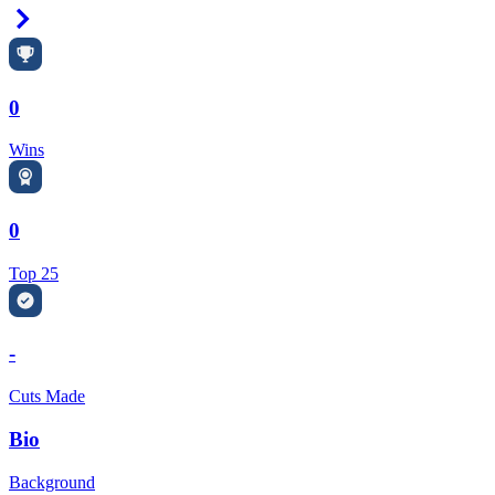
Right Arrow
0
Wins
0
Top 25
-
Cuts Made
Bio
Background