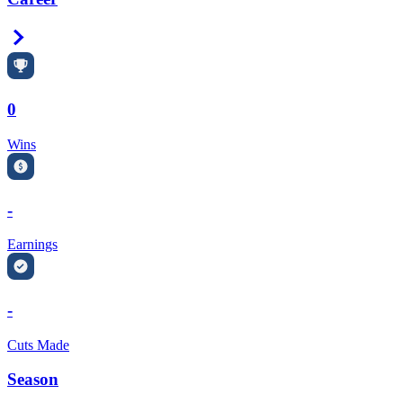
Right Arrow
0
Wins
-
Earnings
-
Cuts Made
Season