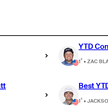
YTD Con
º
1
•
ZAC BL
tt
Best YTD
º
1
•
JACKS