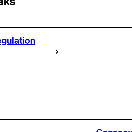
aks
egulation