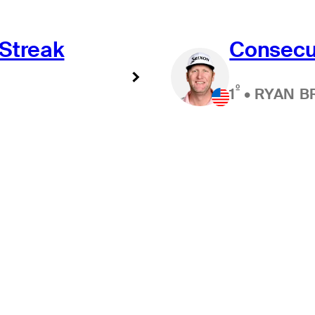
 Streak
Consecu
º
1
•
RYAN B