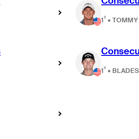
s
Consecut
º
1
•
TOMMY
s
Consecut
º
1
•
BLADE