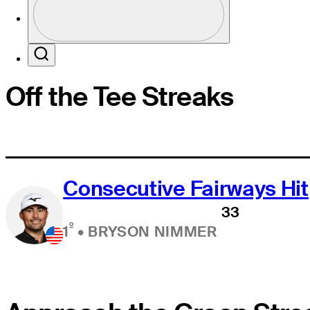
Profile / PGA Tour Pass Logo
Search
Off the Tee Streaks
Consecutive Fairways Hit
33
º
1
•
BRYSON NIMMER