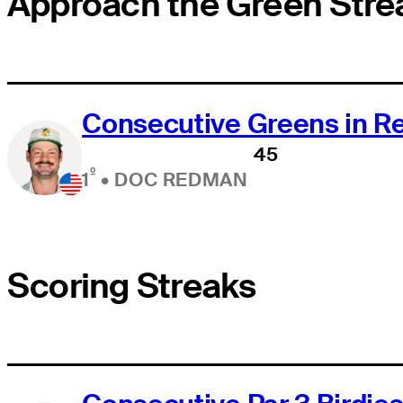
Approach the Green Stre
Consecutive Greens in R
45
º
1
•
DOC REDMAN
Scoring Streaks