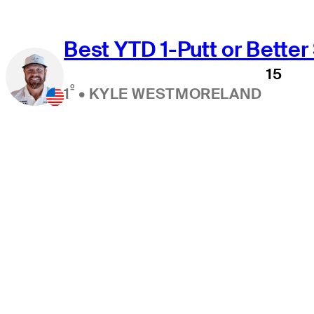
Best YTD 1-Putt or Better
15
º
1
•
KYLE WESTMORELAND