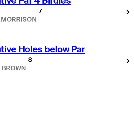
ive Par 4 Birdies
7
 MORRISON
ive Holes below Par
8
S BROWN