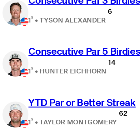
Consecutive Par 3 Birdie
6
º
1
•
TYSON ALEXANDER
Consecutive Par 5 Birdie
14
º
1
•
HUNTER EICHHORN
YTD Par or Better Streak
62
º
1
•
TAYLOR MONTGOMERY