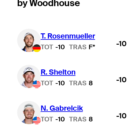
by Woodhouse
T. Rosenmueller
-10
TOT
-10
TRAS
F*
R. Shelton
-10
TOT
-10
TRAS
8
N. Gabrelcik
-10
TOT
-10
TRAS
8