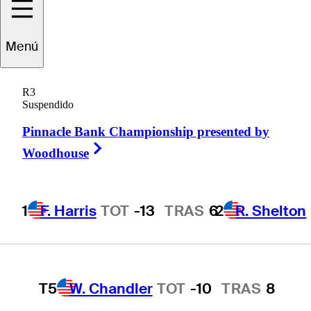
1
F. Harris
TOT
-13
TRAS
6
Menú
2
R. Shelton
TOT
-12
TRAS
1
R3
Suspendido
Pinnacle Bank Championship presented by
T3
D. Redman
TOT
-11
TRAS
8
Right Arrow
Woodhouse
1
F. Harris
TOT
-13
TRAS
6
2
R. Shelton
T3
T. Rosenmueller
TOT
-11
TRAS
1
T5
W. Chandler
TOT
-10
TRAS
8