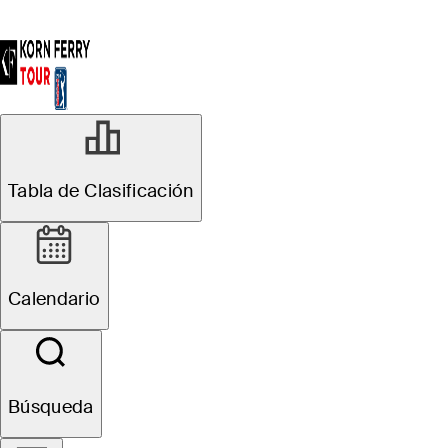
R3
Tabla de Clasificación
Suspendido
Pinnacle Bank
Calendario
Championship presented
by Woodhouse
Búsqueda