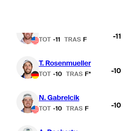
R. Shelton
-11
TOT
-11
TRAS
F
T. Rosenmueller
-10
TOT
-10
TRAS
F*
N. Gabrelcik
-10
TOT
-10
TRAS
F