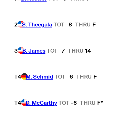
4
-
Wyndham Clark
2
S. Theegala
TOT
-8
THRU
F
5
-
Chris Gotterup
3
B. James
TOT
-7
THRU
14
6
-
Collin Morikawa
T4
M. Schmid
TOT
-6
THRU
F
7
-
7
Si Woo Kim
8
-
Sam Burns
T4
D. McCarthy
TOT
-6
THRU
F*