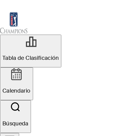
Tabla de Clasificación
Ver
Noticias
Sch
Ver y Escuchar
Tabla de Clasificación
Calendario
Búsqueda
Favorites
Filter