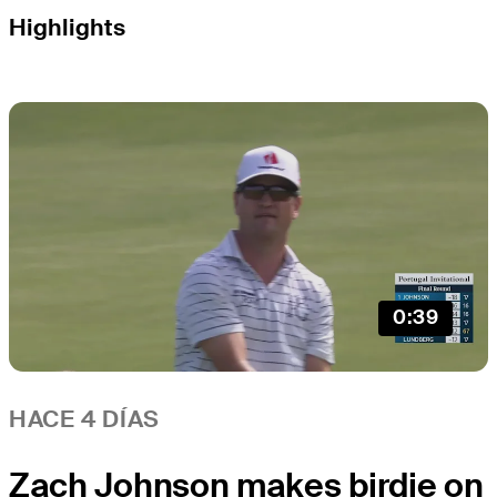
Highlights
0:39
HACE 4 DÍAS
Zach Johnson makes birdie on