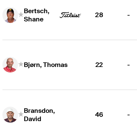
Bertsch,
28
-
Shane
22
-
Bjørn, Thomas
Bransdon,
46
-
David