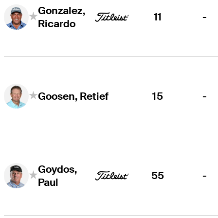
Gonzalez,
11
-
Ricardo
15
-
Goosen, Retief
Goydos,
55
-
Paul