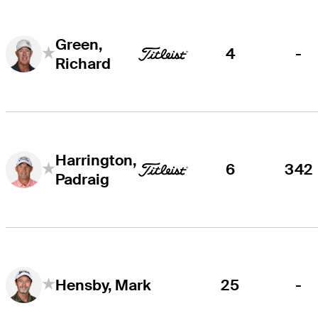
Green,
4
-
Richard
Harrington,
6
342
Padraig
25
-
Hensby, Mark