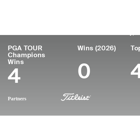
Lugar de
País
Profesional
nacimiento
Edad
desde
Marienbad, 
Germany
55
1989
nationality)
PGA TOUR
Wins (2026)
To
Champions
Wins
0
4
Partners