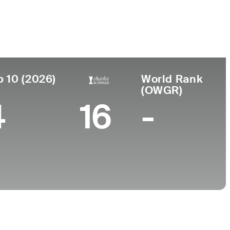
Universidad
Czech Republic (of German
-
p 10 (2026)
World Rank
(OWGR)
4
16
-