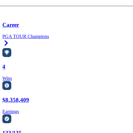
Career
PGA TOUR Champions
Right Arrow
4
Wins
$8,358,409
Earnings
133/135