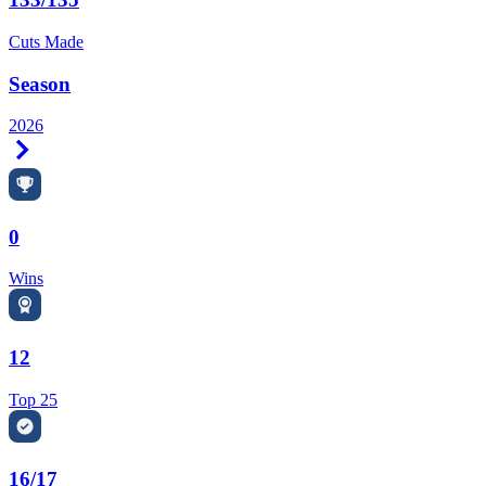
Cuts Made
Season
2026
Right Arrow
0
Wins
12
Top 25
16/17