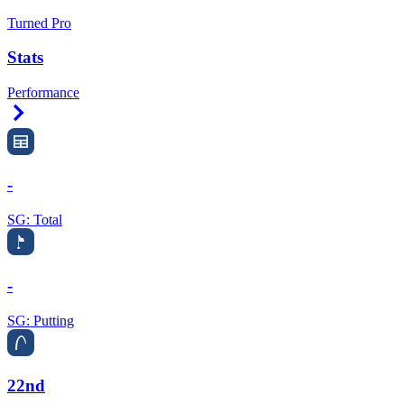
Turned Pro
Stats
Performance
Right Arrow
-
SG: Total
-
SG: Putting
22nd