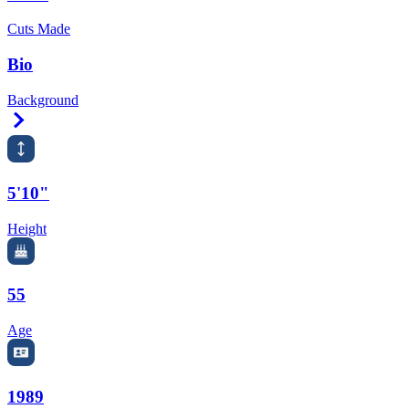
Cuts Made
Bio
Background
Right Arrow
5'10"
Height
55
Age
1989