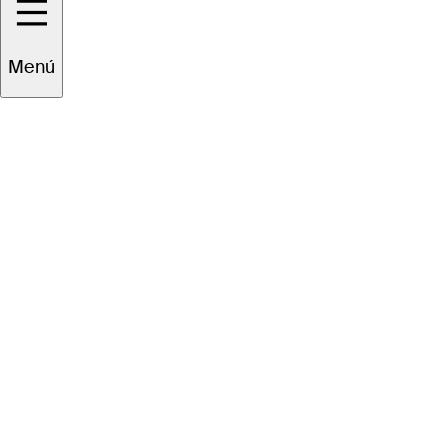
Menú
EL TOUR
Sobre
Carreras
TPC Network
Contáctenos
Impacto
Asociaciones