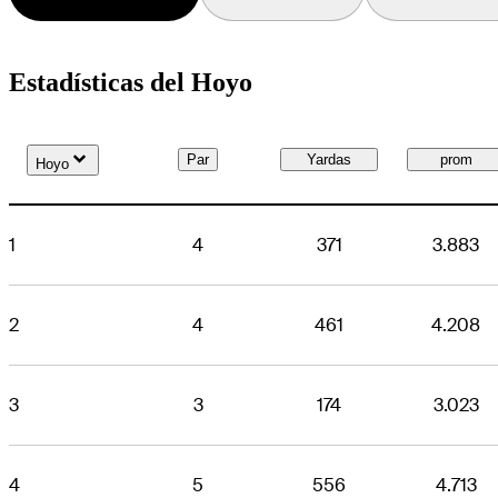
Estadísticas del Hoyo
Down Arrow
Par
Yardas
prom
Hoyo
1
4
371
3.883
2
4
461
4.208
3
3
174
3.023
4
5
556
4.713