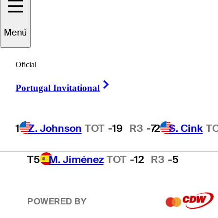
2
S. Cink
TOT
-17
R3
-4
Menú
3
P. Harrington
TOT
-15
R3
-2
Oficial
Right Arrow
Portugal Invitational
4
T. O'Neal
TOT
-13
R3
-3
1
Z. Johnson
TOT
-19
R3
-7
2
S. Cink
T
T5
M. Jiménez
TOT
-12
R3
-5
POWERED BY