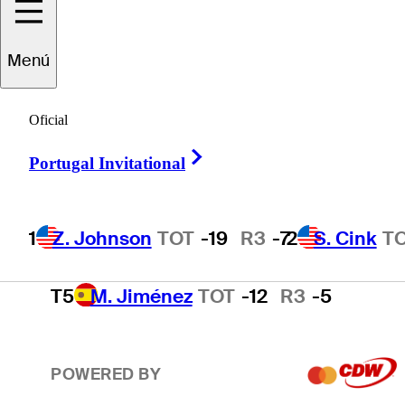
2
S. Cink
TOT
-17
R3
-4
Menú
3
P. Harrington
TOT
-15
R3
-2
Oficial
Right Arrow
Portugal Invitational
4
T. O'Neal
TOT
-13
R3
-3
1
Z. Johnson
TOT
-19
R3
-7
2
S. Cink
T
T5
M. Jiménez
TOT
-12
R3
-5
POWERED BY