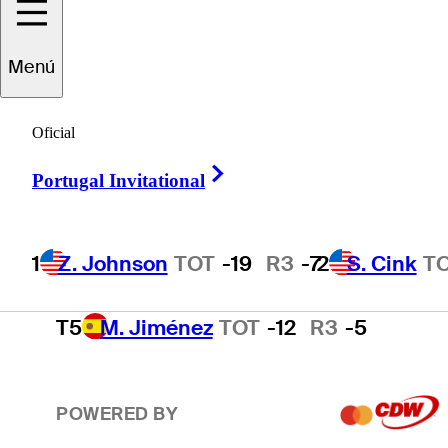
2
S. Cink
TOT
-17
R3
-4
Menú
3
P. Harrington
TOT
-15
R3
-2
Oficial
Right Arrow
Portugal Invitational
4
T. O'Neal
TOT
-13
R3
-3
1
Z. Johnson
TOT
-19
R3
-7
2
S. Cink
T
T5
M. Jiménez
TOT
-12
R3
-5
POWERED BY