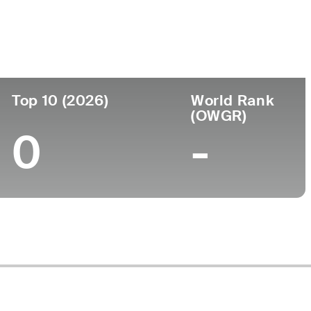
Universidad
nto
-
Top 10 (2026)
World Rank
(OWGR)
0
-