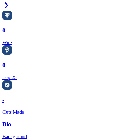
Right Arrow
0
Wins
0
Top 25
-
Cuts Made
Bio
Background