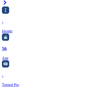
Right Arrow
-
Height
56
Age
-
Turned Pro