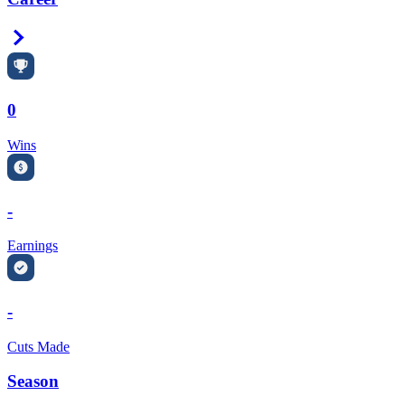
Right Arrow
0
Wins
-
Earnings
-
Cuts Made
Season