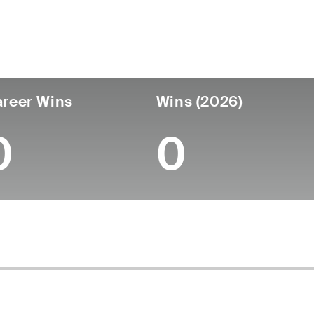
ís
Profesional
Lugar de
Edad
desde
nacimie
United States
56
-
-
reer Wins
Wins (2026)
0
0