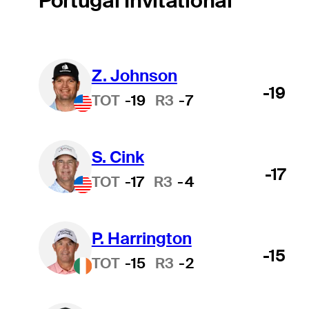
Portugal Invitational
Z. Johnson
-19
TOT
-19
R3
-7
S. Cink
-17
TOT
-17
R3
-4
P. Harrington
-15
TOT
-15
R3
-2