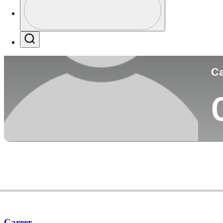
Pa
Profile / PGA Tour Pass Logo
Search
Ca
Career