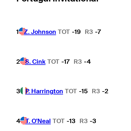
1
Z. Johnson
TOT
-19
R3
-7
2
S. Cink
TOT
-17
R3
-4
3
P. Harrington
TOT
-15
R3
-2
4
T. O'Neal
TOT
-13
R3
-3