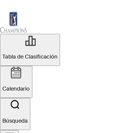
Tabla de Clasificación
Ver
Noticias
Sch
Tabla de Clasificación
Calendario
Búsqueda