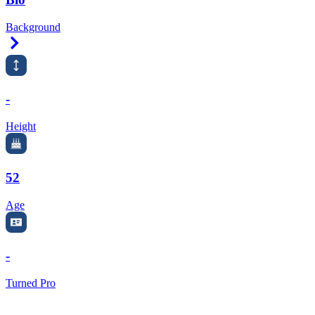
Background
Right Arrow
-
Height
52
Age
-
Turned Pro