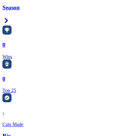
Season
Right Arrow
0
Wins
0
Top 25
-
Cuts Made
Bio