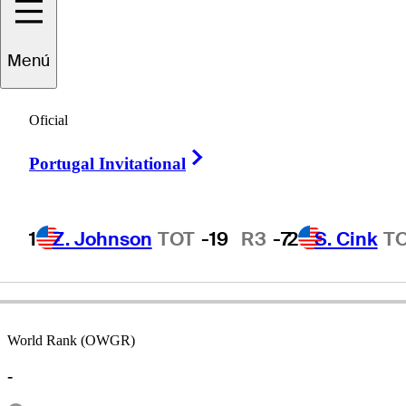
Menú
Jeff
Martin
Oficial
Right Arrow
Portugal Invitational
UNITED STATES
1
Z. Johnson
TOT
-19
R3
-7
2
S. Cink
T
World Rank (OWGR)
-