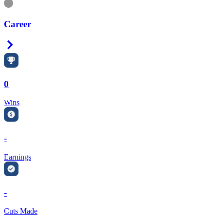
Information
Career
Right Arrow
0
Wins
-
Earnings
-
Cuts Made