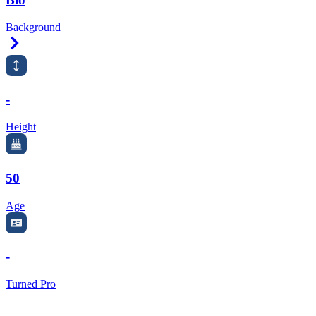
Background
Right Arrow
-
Height
50
Age
-
Turned Pro