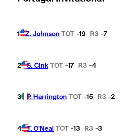
1
Z. Johnson
TOT
-19
R3
-7
2
S. Cink
TOT
-17
R3
-4
3
P. Harrington
TOT
-15
R3
-2
4
T. O'Neal
TOT
-13
R3
-3