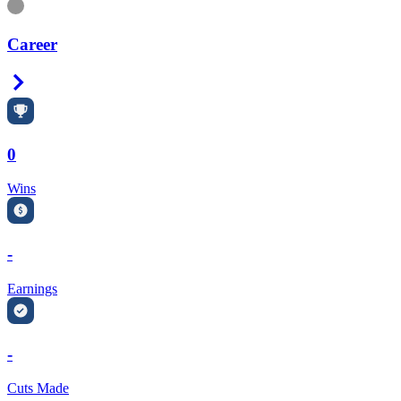
Information
Career
Right Arrow
0
Wins
-
Earnings
-
Cuts Made