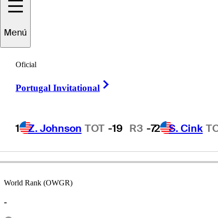
Menú
Johan
Edfors
Oficial
Right Arrow
Portugal Invitational
SWEDEN
1
Z. Johnson
TOT
-19
R3
-7
2
S. Cink
T
World Rank (OWGR)
-