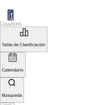
Tabla de Clasificación
Ver
Noticias
Sch
Tabla de Clasificación
Calendario
Búsqueda