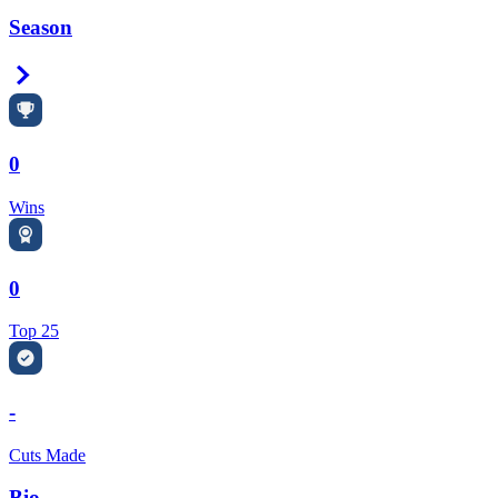
Season
Right Arrow
0
Wins
0
Top 25
-
Cuts Made
Bio