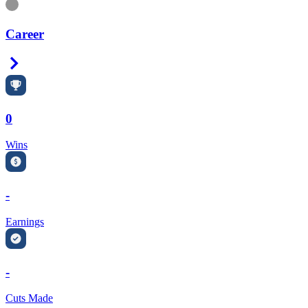
Information
Career
Right Arrow
0
Wins
-
Earnings
-
Cuts Made