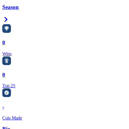
Season
Right Arrow
0
Wins
0
Top 25
-
Cuts Made
Bio