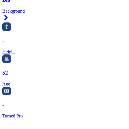
Background
Right Arrow
-
Height
52
Age
-
Turned Pro