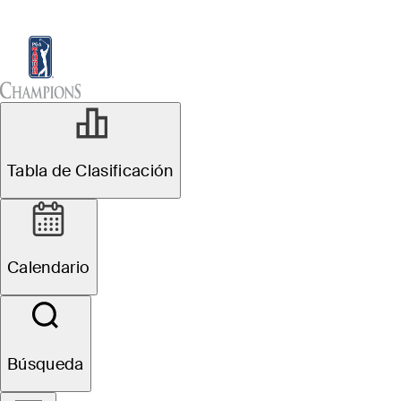
Tabla de Clasificación
Ver
Noticias
Sch
Tabla de Clasificación
Calendario
Búsqueda