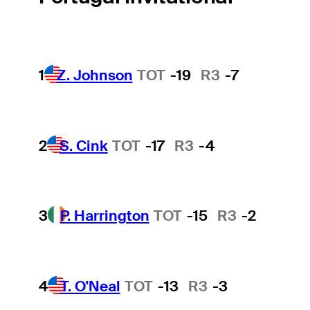
1
Z. Johnson
TOT
-19
R3
-7
2
S. Cink
TOT
-17
R3
-4
3
P. Harrington
TOT
-15
R3
-2
4
T. O'Neal
TOT
-13
R3
-3