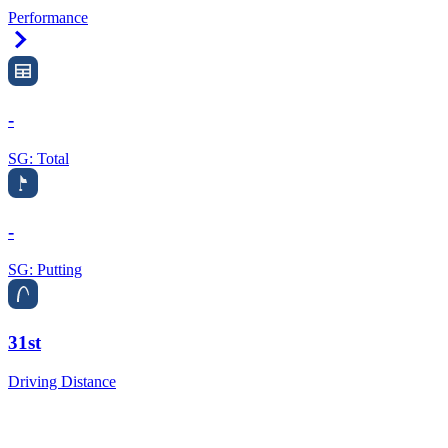
Performance
Right Arrow
-
SG: Total
-
SG: Putting
31st
Driving Distance