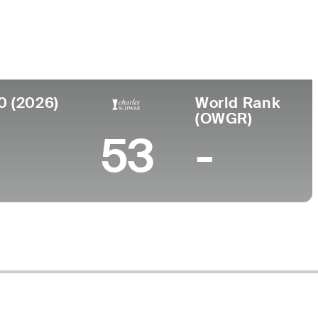
Universidad
nto
University of Georgia
MI
0 (2026)
World Rank
(OWGR)
53
-