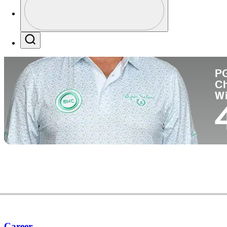
Pa
Profile / PGA Tour Pass Logo
Search
P
C
W
Career