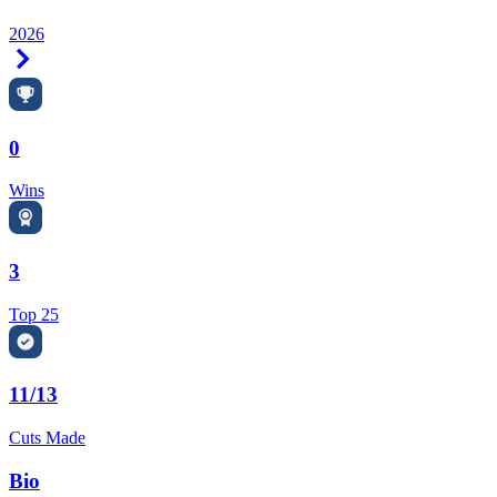
2026
Right Arrow
0
Wins
3
Top 25
11/13
Cuts Made
Bio