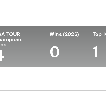
ís
Profesional
Lugar de
Edad
desde
nacimie
United States
61
1996
Pontiac, 
GA TOUR
Wins (2026)
Top 1
hampions
ins
0
1
4