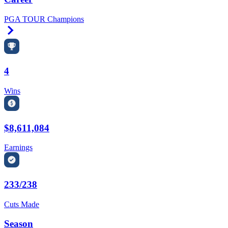
PGA TOUR Champions
Right Arrow
4
Wins
$8,611,084
Earnings
233/238
Cuts Made
Season