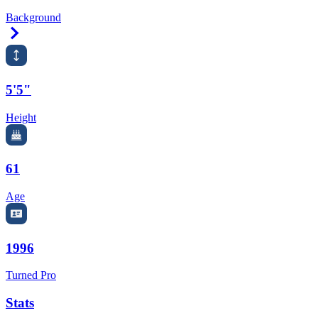
Background
Right Arrow
5'5"
Height
61
Age
1996
Turned Pro
Stats