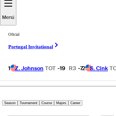
Mark
Wilson
Menú
Oficial
UNITED STATES
Right Arrow
Portugal Invitational
1
Z. Johnson
TOT
-19
R3
-7
2
S. Cink
T
Season
Tournament
Course
Majors
Career