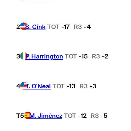
2
S. Cink
TOT
-17
R3
-4
3
P. Harrington
TOT
-15
R3
-2
4
T. O'Neal
TOT
-13
R3
-3
T5
M. Jiménez
TOT
-12
R3
-5