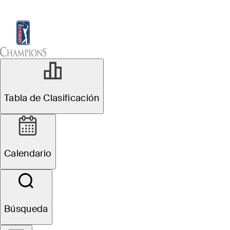
Tabla de Clasificación
Ver
Noticias
Sch
Tabla de Clasificación
Calendario
Búsqueda