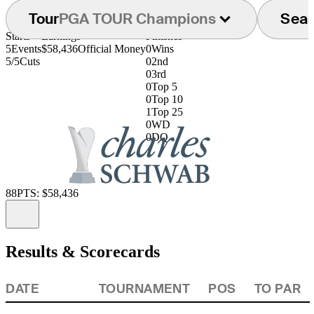
Tour
PGA TOUR Champions
Sea
Starts
Earnings
Finishes
5
Events
$58,436
Official Money
0
Wins
5/5
Cuts
0
2nd
0
3rd
0
Top 5
0
Top 10
1
Top 25
0
WD
0
DQ
88
PTS: $58,436
Information
Results & Scorecards
DATE
TOURNAMENT
POS
TO PAR