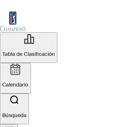
Tabla de Clasificación
Ver
Noticias
Sch
Tabla de Clasificación
Calendario
Búsqueda