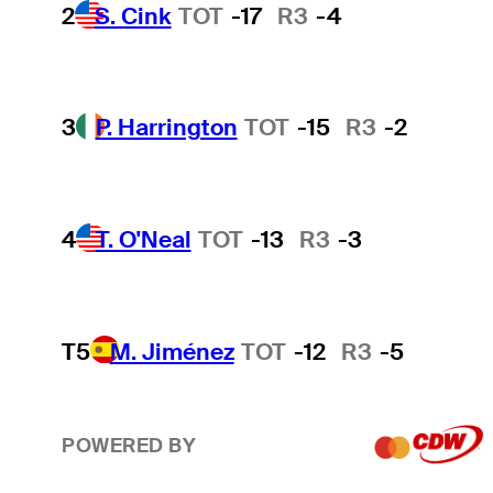
2
S. Cink
TOT
-17
R3
-4
3
P. Harrington
TOT
-15
R3
-2
4
T. O'Neal
TOT
-13
R3
-3
T5
M. Jiménez
TOT
-12
R3
-5
POWERED BY