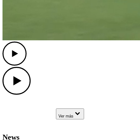
Play
Play
Down Arrow
Ver más
News