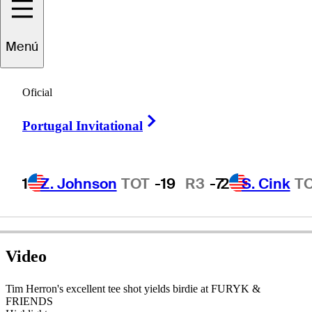
Tim
Herron
Menú
Oficial
UNITED STATES
Right Arrow
Portugal Invitational
1
Z. Johnson
TOT
-19
R3
-7
2
S. Cink
T
Video
Tim Herron's excellent tee shot yields birdie at FURYK &
FRIENDS