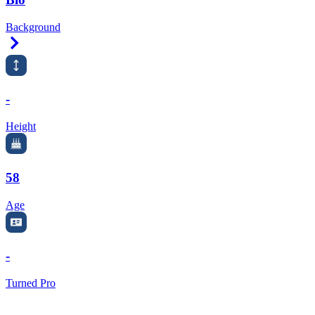
Background
Right Arrow
-
Height
58
Age
-
Turned Pro