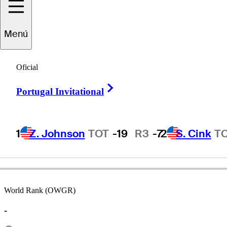
Menú
Peter
Baker
Oficial
Right Arrow
Portugal Invitational
ENGLAND
1
Z. Johnson
TOT
-19
R3
-7
2
S. Cink
T
World Rank (OWGR)
-