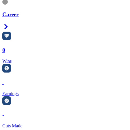
Information
Career
Right Arrow
0
Wins
-
Earnings
-
Cuts Made