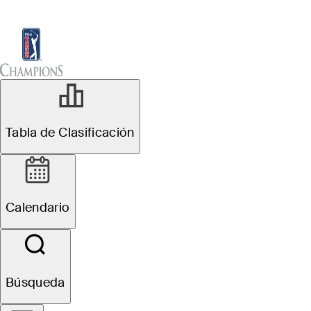
Tabla de Clasificación
Ver
Noticias
Sch
Tabla de Clasificación
Calendario
Búsqueda