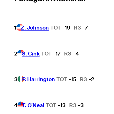
1
Z. Johnson
TOT
-19
R3
-7
2
S. Cink
TOT
-17
R3
-4
3
P. Harrington
TOT
-15
R3
-2
4
T. O'Neal
TOT
-13
R3
-3