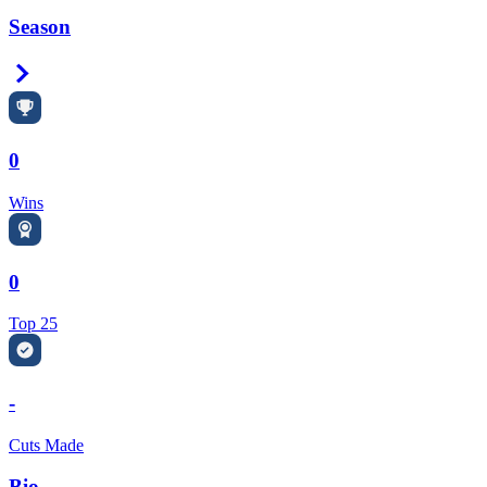
Season
Right Arrow
0
Wins
0
Top 25
-
Cuts Made
Bio