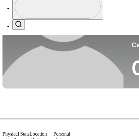
Pa
Profile / PGA Tour Pass Logo
Search
Ca
Physical Stats
Location
Personal