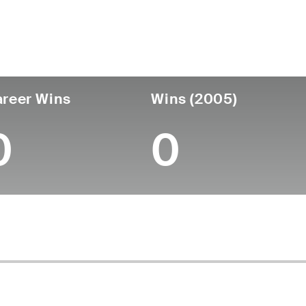
ís
Profesional
Lugar de
Edad
desde
nacimien
South Africa
-
-
-
reer Wins
Wins (2005)
0
0