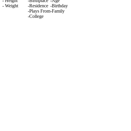
-
Height
-
Birthplace
-
Age
-
Weight
-
Residence
-
Birthday
-
Plays From
-
Family
-
College