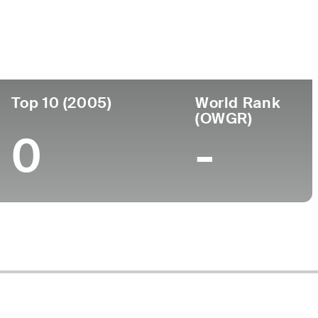
Universidad
to
-
Top 10 (2005)
World Rank
(OWGR)
0
-