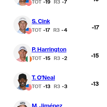
TOT
-19
R3
-7
S. Cink
-17
TOT
-17
R3
-4
P. Harrington
-15
TOT
-15
R3
-2
T. O'Neal
-13
TOT
-13
R3
-3
M. Jiménez