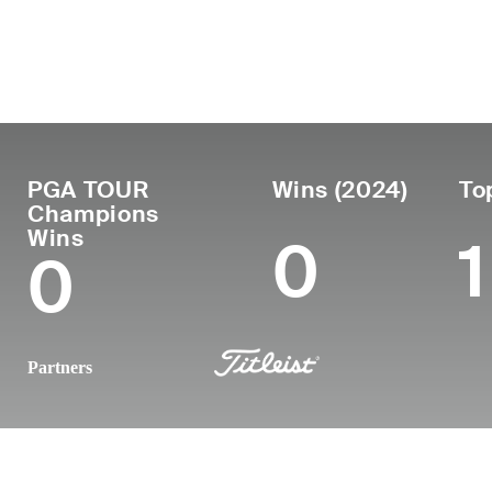
País
Profesional
Luga
Edad
United
desde
naci
58
1990
Ponti
States
PGA TOUR
Wins (2024)
To
Champions
Wins
0
1
0
Partners