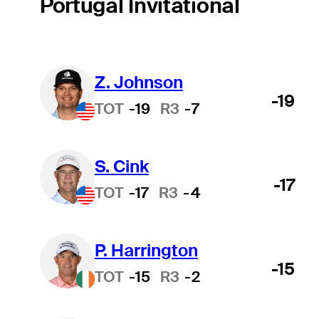
Portugal Invitational
Z. Johnson
-19
TOT
-19
R3
-7
S. Cink
-17
TOT
-17
R3
-4
P. Harrington
-15
TOT
-15
R3
-2