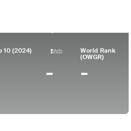
Universidad
r de
miento
Oakland Community
ac, MI
College
p 10 (2024)
World Rank
(OWGR)
-
-