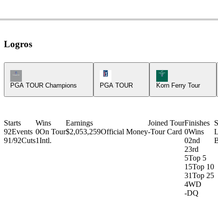
Logros
Champions Tour Icon
PGA Tour Icon
Korn Ferry Tour Ic
PGA TOUR Champions
PGA TOUR
Korn Ferry Tour
Starts
Wins
Earnings
Joined Tour
Finishes
S
92
Events
0
On Tour
$2,053,259
Official Money
-
Tour Card
0
Wins
L
91/92
Cuts
1
Intl.
0
2nd
B
2
3rd
5
Top 5
15
Top 10
31
Top 25
4
WD
-
DQ