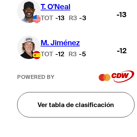
T. O'Neal
-13
TOT
-13
R3
-3
M. Jiménez
-12
TOT
-12
R3
-5
POWERED BY
Ver tabla de clasificación