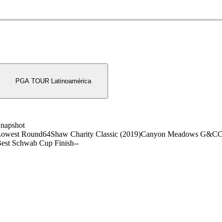
on
PGA TOUR Latinoamérica
napshot
owest Round
64
Shaw Charity Classic (2019)
Canyon Meadows G&C
est Schwab Cup Finish
-
-