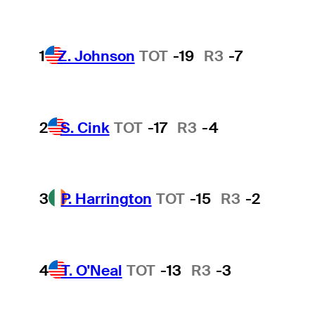
1
Z. Johnson
TOT
-19
R3
-7
2
S. Cink
TOT
-17
R3
-4
3
P. Harrington
TOT
-15
R3
-2
4
T. O'Neal
TOT
-13
R3
-3