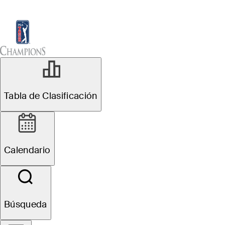
Tabla de Clasificación
Ver
Noticias
Sch
Tabla de Clasificación
Calendario
Búsqueda