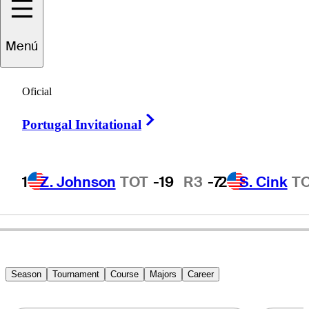
Menú
Willie
Wood
Oficial
Right Arrow
Portugal Invitational
UNITED STATES
1
Z. Johnson
TOT
-19
R3
-7
2
S. Cink
T
Season
Tournament
Course
Majors
Career