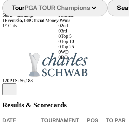
Tour
PGA TOUR Champions
Sea
Starts
Earnings
Finishes
1
Events
$6,188
Official Money
0
Wins
1/1
Cuts
0
2nd
0
3rd
0
Top 5
0
Top 10
0
Top 25
0
WD
0
DQ
120
PTS: $6,188
Information
Results & Scorecards
DATE
TOURNAMENT
POS
TO PAR