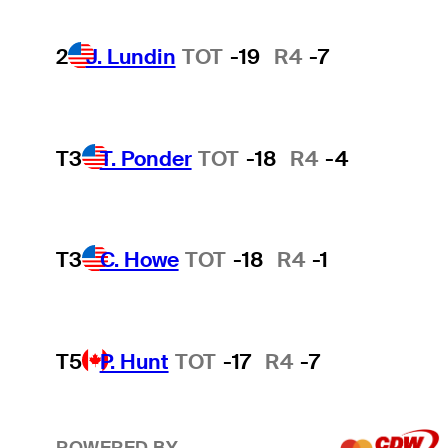
2
J. Lundin
TOT
-19
R4
-7
T3
T. Ponder
TOT
-18
R4
-4
T3
C. Howe
TOT
-18
R4
-1
T5
P. Hunt
TOT
-17
R4
-7
POWERED BY