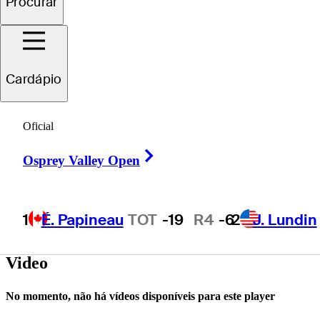
Procurar
Jake
Scott
Cardápio
UNITED STATES
Oficial
Right Arrow
Osprey Valley Open
1
É. Papineau
TOT
-19
R4
-6
2
J. Lundin
Video
No momento, não há vídeos disponíveis para este player