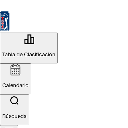
Tabla de Clasificación
Ver
Noticias
FedExCup
Calendario
Jugador
OFFICIAL
Tabla de Clasificación
Sony Open in Hawaii
WAIALAE COUNTRY CLUB
80°F
TIEMPO POR
Calendario
Sitio Web
Búsqueda