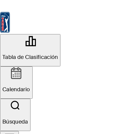
Tabla de Clasificación
Ver
Noticias
FedExCup
Calendario
Jugador
OFFICIAL
Tabla de Clasificación
Sony Open in Hawaii
WAIALAE COUNTRY CLUB
78°F
TIEMPO POR
Calendario
Sitio Web
Búsqueda