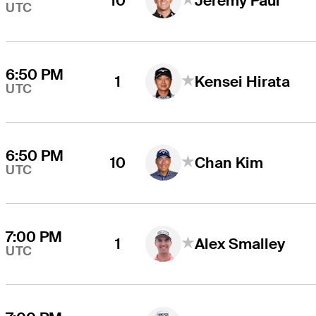
10
Jeremy Paul
UTC
6:50 PM
1
Kensei Hirata
UTC
6:50 PM
10
Chan Kim
UTC
7:00 PM
1
Alex Smalley
UTC