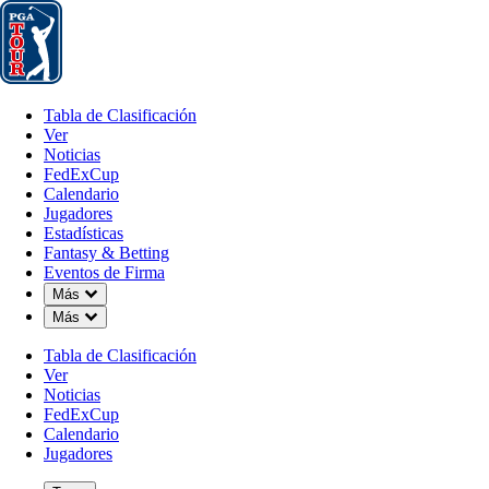
Tabla de Clasificación
Ver
Noticias
FedExCup
Calendario
Jugador
Tabla de Clasificación
Ver
Noticias
FedExCup
Calendario
Jugadores
Estadísticas
Fantasy & Betting
Eventos de Firma
OFFICIAL
Down Chevron
Más
Down Chevron
Más
Sony Open in Hawaii
Tabla de Clasificación
Ver
WAIALAE COUNTRY CLU
Noticias
85°F
TIEMPO POR
FedExCup
Calendario
Jugadores