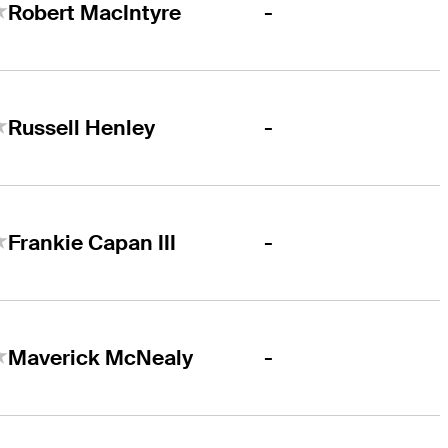
-
Robert MacIntyre
-
Russell Henley
-
Frankie Capan III
-
Maverick McNealy