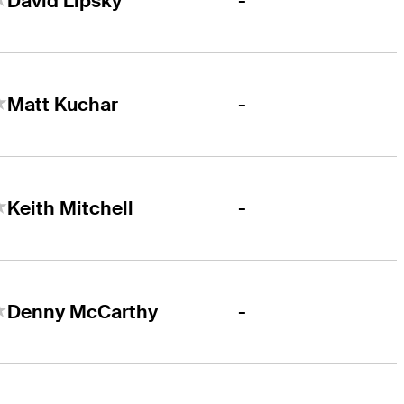
-
David Lipsky
-
Matt Kuchar
-
Keith Mitchell
-
Denny McCarthy