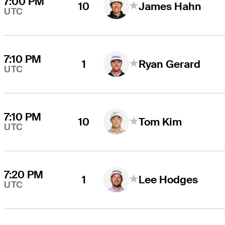
7:00 PM
10
James Hahn
UTC
7:10 PM
1
Ryan Gerard
UTC
7:10 PM
10
Tom Kim
UTC
7:20 PM
1
Lee Hodges
UTC