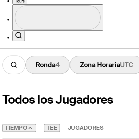
Tours
Perfil
Sitio Web
Profile / PGA Tour Pass Logo
Search
Ronda
4
Zona Horaria
UTC
Todos los Jugadores
TEE
JUGADORES
TIEMPO