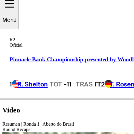
Miguel Angel
Menú
Carballo
R2
Oficial
ARGENTINA
Pinnacle Bank Championship presented by Wood
1
R. Shelton
TOT
-11
TRAS
F
T2
T. Rose
Video
Resumen | Ronda 1 | Aberto do Brasil
Round Recaps