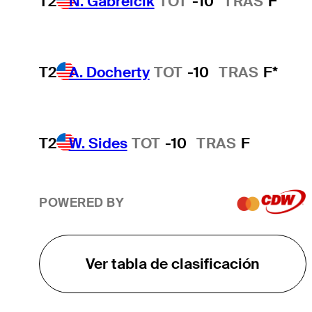
T2
N. Gabrelcik
TOT
-10
TRAS
F
T2
A. Docherty
TOT
-10
TRAS
F*
T2
W. Sides
TOT
-10
TRAS
F
POWERED BY
Ver tabla de clasificación