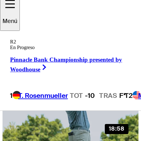
Menú
All
Ver más
R2
En Progreso
Pinnacle Bank Championship presented by
Right Arrow
Woodhouse
1
T. Rosenmueller
TOT
-10
TRAS
F*
T2
18:58