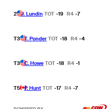
2
J. Lundin
TOT
-19
R4
-7
T3
T. Ponder
TOT
-18
R4
-4
T3
C. Howe
TOT
-18
R4
-1
T5
P. Hunt
TOT
-17
R4
-7
POWERED BY