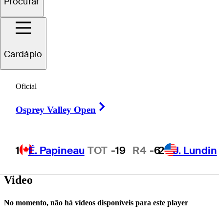
Procurar
Drew
Shepherd
Cardápio
Oficial
UNITED STATES
Right Arrow
Osprey Valley Open
1
É. Papineau
TOT
-19
R4
-6
2
J. Lundin
Video
No momento, não há vídeos disponíveis para este player