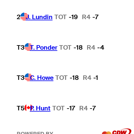
2
J. Lundin
TOT
-19
R4
-7
T3
T. Ponder
TOT
-18
R4
-4
T3
C. Howe
TOT
-18
R4
-1
T5
P. Hunt
TOT
-17
R4
-7
POWERED BY