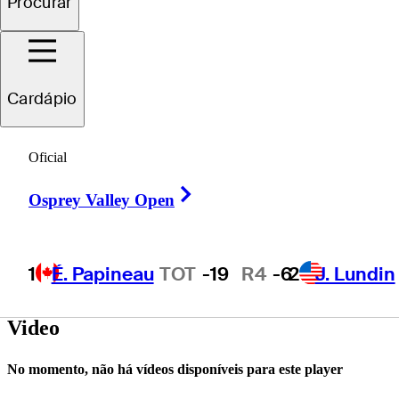
Procurar
Josh
Anderson
Cardápio
Oficial
UNITED STATES
Right Arrow
Osprey Valley Open
1
É. Papineau
TOT
-19
R4
-6
2
J. Lundin
Video
No momento, não há vídeos disponíveis para este player