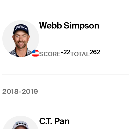
Webb Simpson
-22
262
SCORE
TOTAL
2018-2019
C.T. Pan