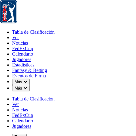
Tabla de Clasificación
Ver
Noticias
FedExCup
Calendario
Jugador
Tabla de Clasificación
Ver
Noticias
FedExCup
Calendario
Jugadores
Estadísticas
Fantasy & Betting
Eventos de Firma
OFFICIAL
Down Chevron
Más
Down Chevron
Más
RBC Heritage
Tabla de Clasificación
Ver
Signature Event
HARBOUR TOWN GOLF L
Noticias
84°F
TIEMPO POR
FedExCup
Calendario
Jugadores