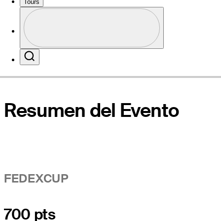
Tours
Perfil
Sitio Web
Profile / PGA Tour Pass Logo
Search
Resumen del Evento
FEDEXCUP
700 pts