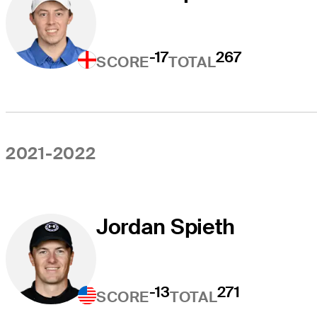
-17
267
SCORE
TOTAL
2021-2022
Jordan Spieth
-13
271
SCORE
TOTAL