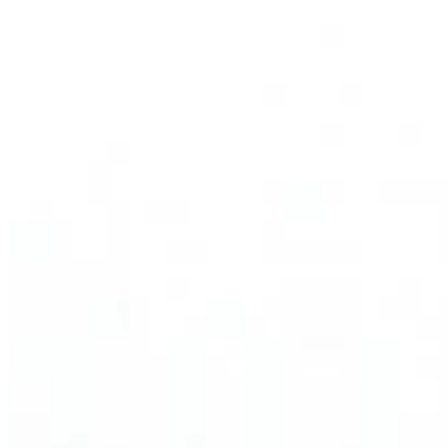
Season
2004
Right Arrow
0
Wins
0
Top 25
0/2
Cuts Made