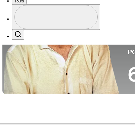
Tours
Pa
Perfil
Profile / PGA Tour Pass Logo
Search
P