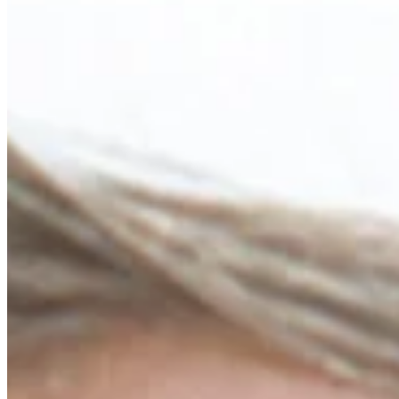
Bio
Background
Right Arrow
5'10"
Height
-
Age
1954
Turned Pro