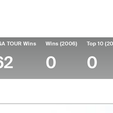
ís
Fecha de
Falleció
Pro
nacimiento
United
September 25,
de
September 10,
195
States
2016 (87)
1929
GA TOUR Wins
Wins (2006)
Top 10 (2
62
0
0