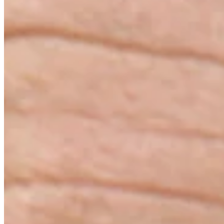
Noticias y vídeos
Right Arrow
Best moments from The American Express
Best Of