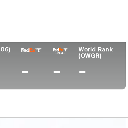
Universidad
fesional
Lugar de
sde
nacimiento
Wake Forest
4
Latrobe, PA
University
006)
World Rank
(OWGR)
-
-
-