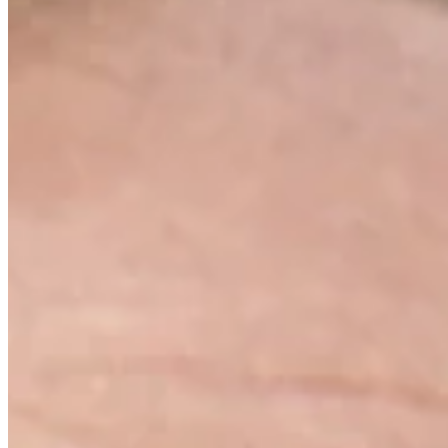
Stats
Performance
Right Arrow
-
SG: Total
-
SG: Putting
-
Driving Distance