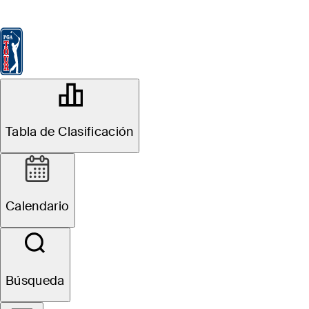
Tabla de Clasificación
Ver
Noticias
FedExCup
Calendario
Jugador
OFFICIAL
RBC Heritage
Tabla de Clasificación
Signature Event
HARBOUR TOWN GOLF
83°F
TIEMPO POR
LINKS
Calendario
Sitio Web
Búsqueda