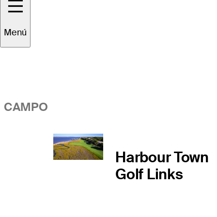
Vistazo general
Menú
CAMPO
Harbour Town
Golf Links