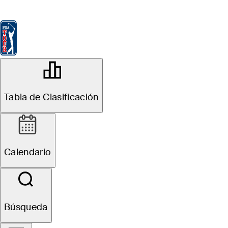
Tabla de Clasificación
Ver
Noticias
FedExCup
Calendario
Jugador
OFFICIAL
Tabla de Clasificación
Grant Thornton Invitational
TIBURÓN GOLF CLUB
81°F
TIEMPO POR
Calendario
Sitio Web
Búsqueda