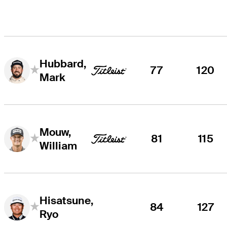
Hubbard,
77
120
Mark
Mouw,
81
115
William
Hisatsune,
84
127
Ryo