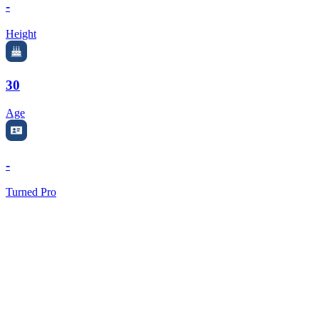
-
Height
30
Age
-
Turned Pro