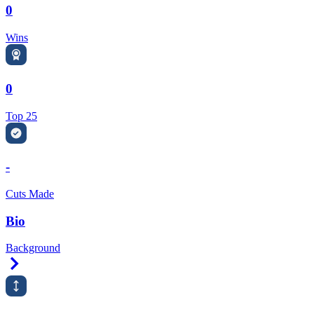
0
Wins
0
Top 25
-
Cuts Made
Bio
Background
Right Arrow