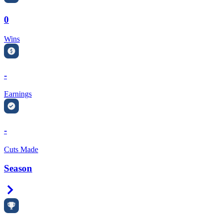
0
Wins
-
Earnings
-
Cuts Made
Season
Right Arrow