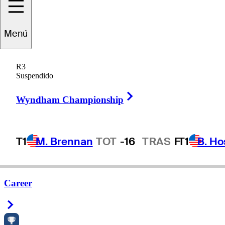
Menú
Charley
Hull
R3
Suspendido
Right Arrow
ENGLAND
Wyndham Championship
T1
M. Brennan
TOT
-16
TRAS
F
T1
B. Ho
Career
Right Arrow