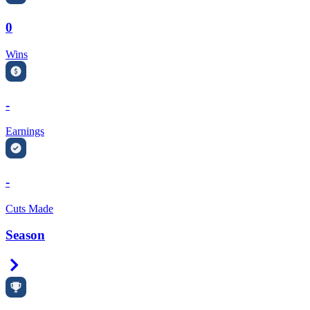
0
Wins
-
Earnings
-
Cuts Made
Season
Right Arrow