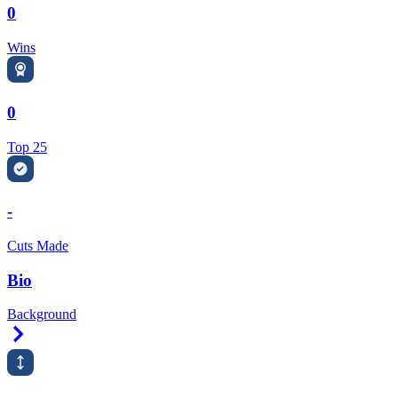
0
Wins
0
Top 25
-
Cuts Made
Bio
Background
Right Arrow