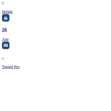
-
Height
26
Age
-
Turned Pro