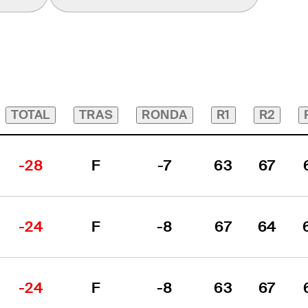
TOTAL
TRAS
RONDA
R1
R2
-28
F
-7
63
67
-24
F
-8
67
64
-24
F
-8
63
67