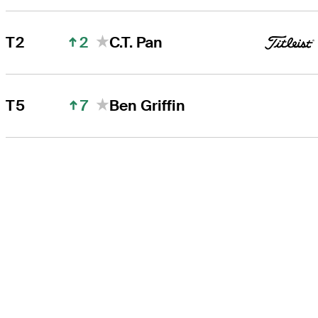
2
T2
C.T. Pan
7
T5
Ben Griffin