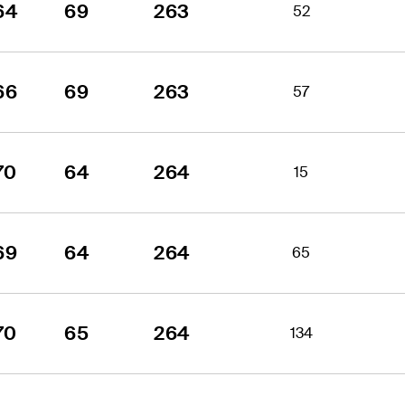
64
69
263
52
66
69
263
57
70
64
264
15
69
64
264
65
70
65
264
134