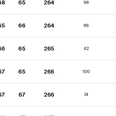
68
65
264
98
65
66
264
86
66
65
265
62
67
65
266
100
67
67
266
74