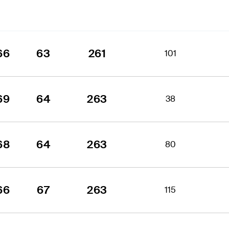
66
63
261
101
69
64
263
38
68
64
263
80
66
67
263
115