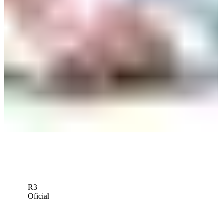
Jackson Buchanan betting profile: The CJ CUP Byron Nelson
Betting Profile
Jackson Buchanan betting profile: PGA TOUR Q-School presented
by Korn Ferry
Betting Profile
Jackson Buchanan betting profile: U.S. Open
Betting Profile
Down Arrow
Ver más
R3
Oficial