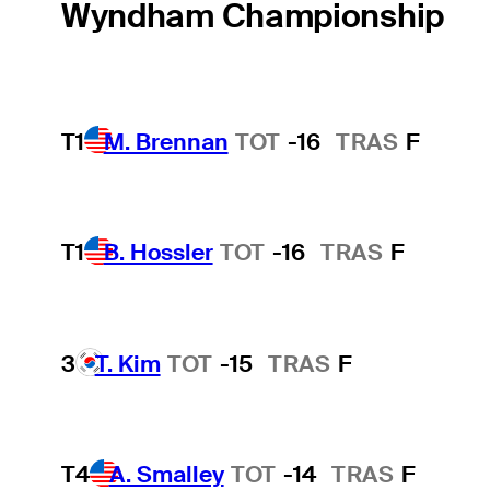
Wyndham Championship
T1
M. Brennan
TOT
-16
TRAS
F
T1
B. Hossler
TOT
-16
TRAS
F
3
T. Kim
TOT
-15
TRAS
F
T4
A. Smalley
TOT
-14
TRAS
F