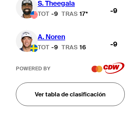
S. Theegala
-9
TOT
-9
TRAS
17*
A. Noren
-9
TOT
-9
TRAS
16
POWERED BY
Ver tabla de clasificación