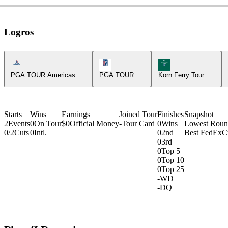
Logros
Americas Tour Icon
PGA Tour Icon
Korn Ferry Tour Icon
PGA TOUR Americas
PGA TOUR
Korn Ferry Tour
Starts
Wins
Earnings
Joined Tour
Finishes
Snapshot
2
Events
0
On Tour
$0
Official Money
-
Tour Card
0
Wins
Lowest Rou
0/2
Cuts
0
Intl.
0
2nd
Best FedExC
0
3rd
0
Top 5
0
Top 10
0
Top 25
-
WD
-
DQ