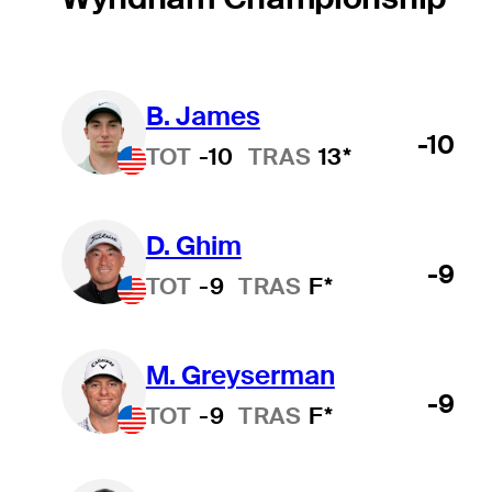
B. James
-10
TOT
-10
TRAS
13*
D. Ghim
-9
TOT
-9
TRAS
F*
M. Greyserman
-9
TOT
-9
TRAS
F*