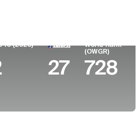
ar de
Universidad
imiento
Pepperdine University
Mesa, CA
p 10 (2026)
World Rank
(OWGR)
2
27
728