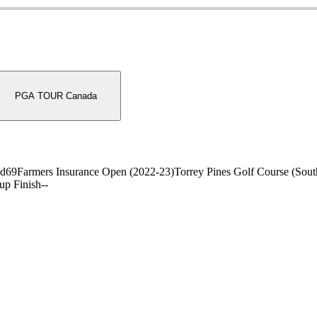
PGA TOUR Canada
nd
69
Farmers Insurance Open (2022-23)
Torrey Pines Golf Course (Sout
up Finish
-
-