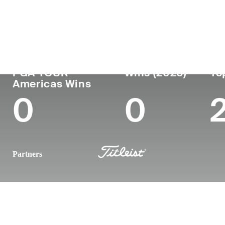
País
Profesional
Lug
Edad
desde
nac
United States
27
2022
La 
PGA TOUR
Wins (2026)
To
Americas Wins
0
0
Partners