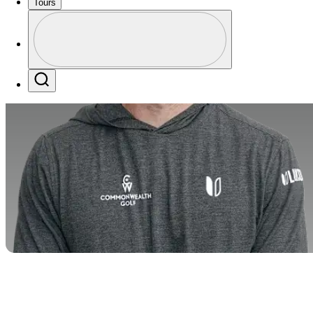
Tours
Perfil
Profile / PGA Tour Pass Logo
Search